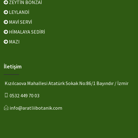
ZEYTİN BONZAİ
LEYLANDİ
MAVİ SERVİ
HİMALAYA SEDİRİ
MAZI
İletişim
Kızılcaova Mahallesi Atatürk Sokak No:86/1 Bayındır / İzmir
0532 449 70 03
info@aratliibotanik.com