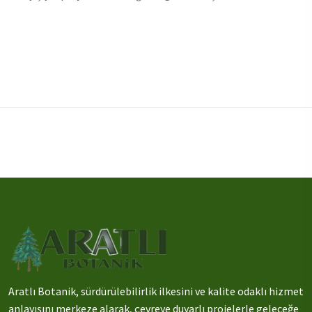
Aratlı Botanik, sürdürülebilirlik ilkesini ve kalite odaklı hizmet
anlayışını merkeze alarak, çevreye duyarlı projelerle geleceğe